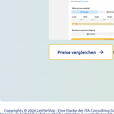
Preise vergleichen
Copyrights © 2026 LetMeShip - Eine Marke der ITA Consulting G
Impressum
AGB
AGB Gefahrgut
AGB LetMeShip Garantie
Datensch