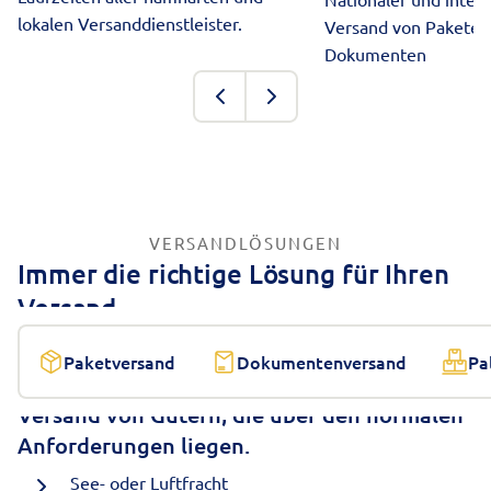
lokalen Versanddienstleister.
Versand von Paketen
Dokumenten
VERSANDLÖSUNGEN
Immer die richtige Lösung für Ihren
Versand
Paketversand
Dokumentenversand
Pa
Versand von Gütern, die über den normalen
Anforderungen liegen.
See- oder Luftfracht