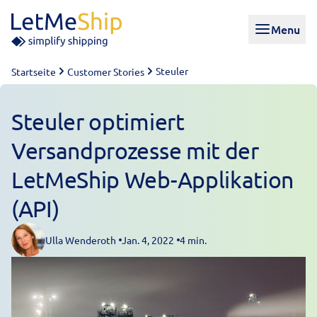
Skip to content
Menu
Steuler
Startseite
Customer Stories
Steuler optimiert
Versandprozesse mit der
LetMeShip Web-Applikation
(API)
Ulla Wenderoth
Jan. 4, 2022
4 min.
Posted by