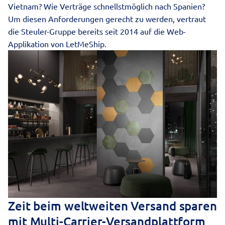
Vietnam? Wie Verträge schnellstmöglich nach Spanien?
Um diesen Anforderungen gerecht zu werden, vertraut
die Steuler-Gruppe bereits seit 2014 auf die
Web-
Applikation von LetMeShip
.
Zeit beim weltweiten Versand sparen
mit Multi-Carrier-Versandplattform