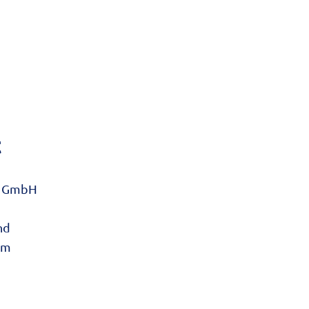
t
ng GmbH
nd
om