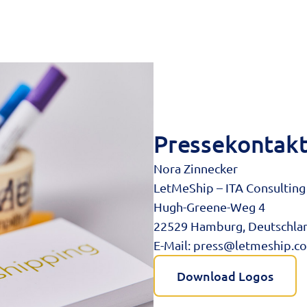
Pressekontak
Nora Zinnecker
LetMeShip – ITA Consulti
Hugh-Greene-Weg 4
22529 Hamburg, Deutschla
E-Mail:
press@letmeship.c
Download Logos