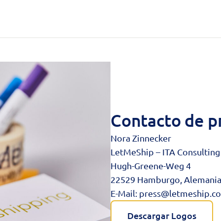
Contacto de p
Nora Zinnecker
LetMeShip – ITA Consulti
Hugh-Greene-Weg 4
22529 Hamburgo, Alemani
E-Mail:
press@letmeship.c
Descargar Logos