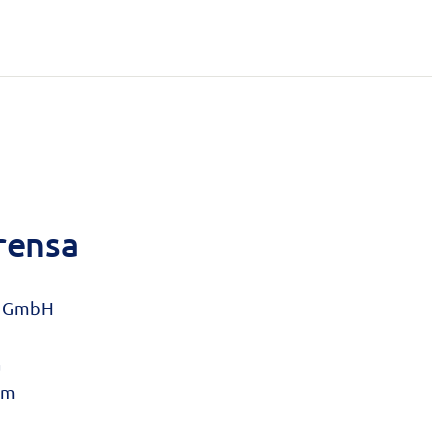
rensa
ng GmbH
a
om