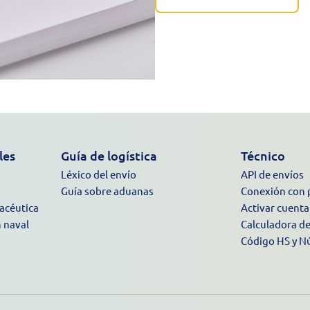
les
Guía de logística
Técnico
Léxico del envío
API de envíos
Guía sobre aduanas
Conexión con 
macéutica
Activar cuenta
n naval
Calculadora d
Código HS y N