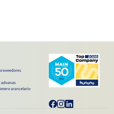
proveedores
e aduanas
úmero arancelario