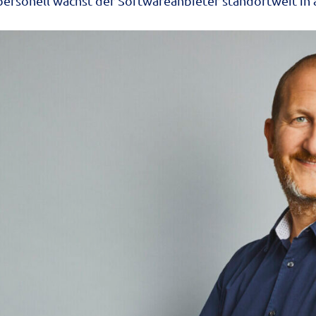
h personell wächst der Softwareanbieter standortweit in