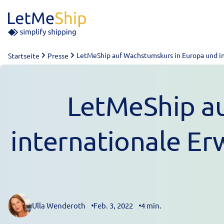
Skip to content
LetMeShip auf Wachstumskurs in Europa und in
Startseite
Presse
LetMeShip a
internationale Er
Ulla Wenderoth
Feb. 3, 2022
4 min.
Posted by