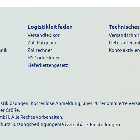
Logistikleitfaden
Technisches
Versandlexikon
Versandschnitt
Zoll-Ratgeber
Lieferantena
hnik
Zollrechner
Konto aktivier
HS Code Finder
Lieferkettengesetz
ogistiklösungen. Kostenlose Anmeldung, über 20 renommierte Versa
er Größe.
mbH. Alle Rechte vorbehalten.
chutz
Nutzungsbedingungen
Privatsphäre-Einstellungen