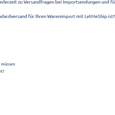
 jederzeit zu Versandfragen bei Importsendungen und fü
ndardversand für Ihren
Warenimport
mit LetMeShip ist? 
n müssen
et?