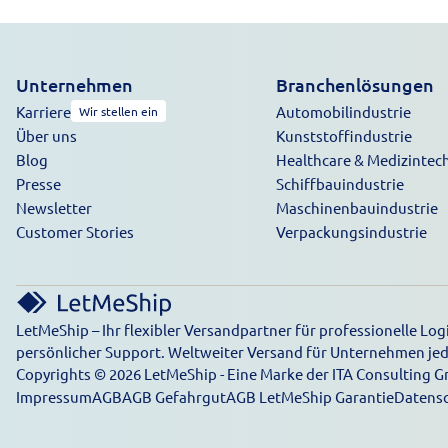
Unternehmen
Branchenlösungen
Karriere
Automobilindustrie
Wir stellen ein
Über uns
Kunststoffindustrie
Blog
Healthcare & Medizintec
Presse
Schiffbauindustrie
Newsletter
Maschinenbauindustrie
Customer Stories
Verpackungsindustrie
LetMeShip – Ihr flexibler Versandpartner für professionelle L
persönlicher Support. Weltweiter Versand für Unternehmen jed
Copyrights © 2026 LetMeShip - Eine Marke der ITA Consulting G
Impressum
AGB
AGB Gefahrgut
AGB LetMeShip Garantie
Datens