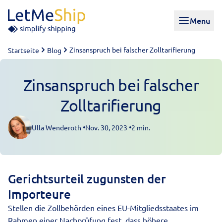
Skip to content
Menu
Zinsanspruch bei falscher Zolltarifierung
Startseite
Blog
Zinsanspruch bei falscher
Zolltarifierung
Ulla Wenderoth
Nov. 30, 2023
2 min.
Posted by
Gerichtsurteil zugunsten der
Importeure
Stellen die Zollbehörden eines EU-Mitgliedsstaates im
Rahmen einer Nachprüfung fest, dass höhere