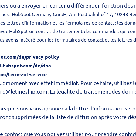
iers ou à envoyer un contenu différent en fonction des i
ternes : HubSpot Germany GmbH, Am Postbahnhof 17, 10243 Ber
s lettres d’information et les formulaires de contact ; les don
 avec HubSpot un contrat de traitement des commandes qui conti
us avons intégré pour les formulaires de contact et les lettres
spot.com/de/privacy-policy
gal.hubspot.com/de/dpa
com/terms-of-service
t moment avec effet immédiat. Pour ce faire, utilisez le
ting@letmeship.com. La légalité du traitement des donn
sque vous vous abonnez à la lettre d’information seront
eront supprimées de la liste de diffusion après votre 
 contact que vous pouvez utiliser pour prendre contact