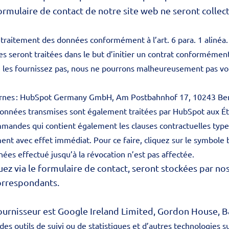
rmulaire de contact de notre site web ne seront collecté
raitement des données conformément à l’art. 6 para. 1 alinéa. 1
s seront traitées dans le but d’initier un contrat conformément à
 ne les fournissez pas, nous ne pourrons malheureusement pas v
ternes : HubSpot Germany GmbH, Am Postbahnhof 17, 10243 Ber
données transmises sont également traitées par HubSpot aux Éta
mandes qui contient également les clauses contractuelles types
ent avec effet immédiat. Pour ce faire, cliquez sur le symbole 
ées effectué jusqu’à la révocation n’est pas affectée.
 via le formulaire de contact, seront stockées par no
correspondants.
fournisseur est Google Ireland Limited, Gordon House, Ba
es outils de suivi ou de statistiques et d’autres technologies 