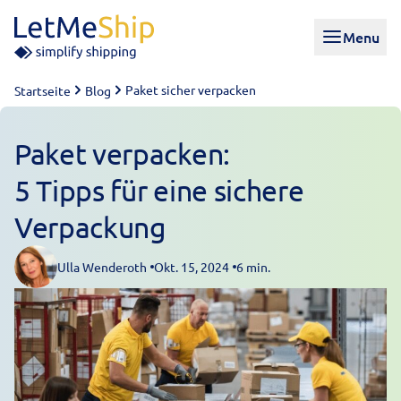
Skip to content
Menu
Paket sicher verpacken
Startseite
Blog
Paket verpacken:
5 Tipps für eine sichere
Verpackung
Ulla Wenderoth
Okt. 15, 2024
6 min.
Posted by