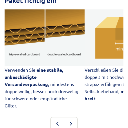
Paket richtig ein
Verwenden Sie
eine stabile,
Verschließen Sie die
unbeschädigte
doppelt mit hochwer
Versandverpackung
, mindestens
strapazierfähigem Mat
doppelwellig, besser noch dreiwellig
Selbstklebeband,
min
für schwere oder empfindliche
breit
.
Güter.