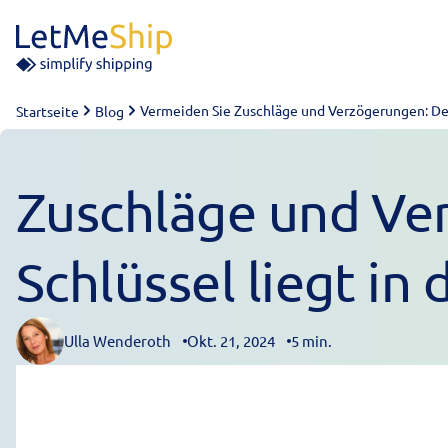
Skip to content
Vermeiden Sie Zuschläge und Verzögerungen: Der
Startseite
Blog
Zuschläge und Ve
Schlüssel liegt i
Ulla Wenderoth
Okt. 21, 2024
5 min.
Posted by