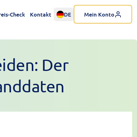
reis-Check
Kontakt
DE
Mein Konto
iden: Der
sanddaten