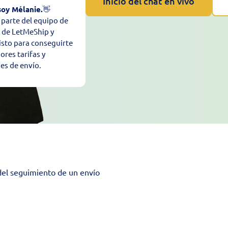
Inicio del chat en vivo
soy Mélanie.
👋
parte del equipo de
 de LetMeShip y
listo para conseguirte
ores tarifas y
es de envío.
del seguimiento de un envío