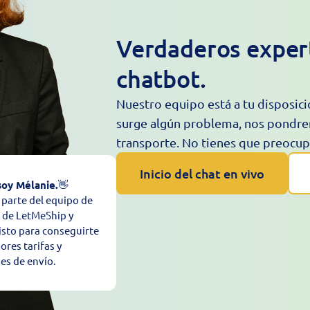
Verdaderos expert
chatbot.
Nuestro equipo está a tu disposició
surge algún problema, nos pondre
transporte. No tienes que preocup
Inicio del chat en vivo
soy Mélanie.
👋
parte del equipo de
 de LetMeShip y
listo para conseguirte
ores tarifas y
es de envío.