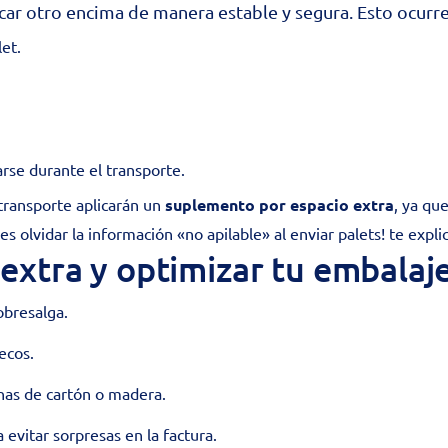
car otro encima de manera estable y segura. Esto ocurre 
et.
rse durante el transporte.
 transporte aplicarán un
suplemento por espacio extra
, ya qu
s olvidar la información «no apilable» al enviar palets!
te expli
 extra y optimizar tu embalaj
obresalga.
ecos.
nchas de cartón o madera.
 evitar sorpresas en la factura.