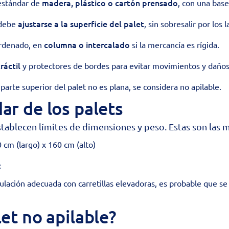
madera, plástico o cartón prensado
 estándar de
, con una bas
ajustarse a la superficie del palet
 debe
, sin sobresalir por los 
columna o intercalado
ordenado, en
si la mercancía es rígida.
tráctil
y protectores de bordes para evitar movimientos y daños
a parte superior del palet no es plana, se considera no apilable.
ar de los palets
 establecen límites de dimensiones y peso. Estas son la
 cm (largo) x 160 cm (alto)
t
ulación adecuada con carretillas elevadoras, es probable que s
et no apilable?