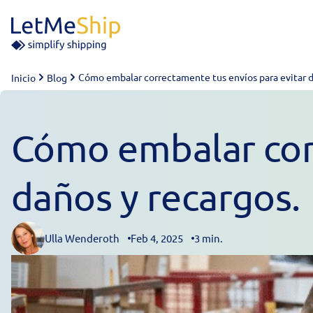
Skip to content
Cómo embalar correctamente tus envíos para evitar d
Inicio
Blog
Cómo embalar corr
daños y recargos.
Ulla Wenderoth
Feb 4, 2025
3 min.
Posted by