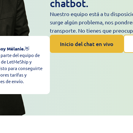
chatbot.
Nuestro equipo está a tu disposició
surge algún problema, nos pondre
transporte. No tienes que preocup
Inicio del chat en vivo
soy Mélanie.
👋
parte del equipo de
 de LetMeShip y
listo para conseguirte
ores tarifas y
es de envío.