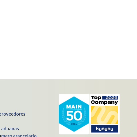
proveedores
e aduanas
úmero arancelario