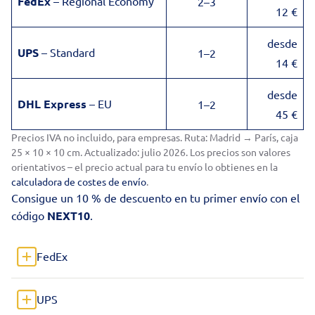
FedEx
– Regional Economy
2–3
12 €
desde
UPS
– Standard
1–2
14 €
desde
DHL Express
– EU
1–2
45 €
Precios IVA no incluido, para empresas. Ruta: Madrid → París, caja
25 × 10 × 10 cm. Actualizado: julio 2026. Los precios son valores
orientativos – el precio actual para tu envío lo obtienes en la
calculadora de costes de envío
.
Consigue un 10 % de descuento en tu primer envío con el
código
NEXT10
.
FedEx
UPS