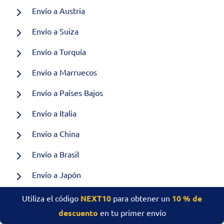
Envío a Austria
Envío a Suiza
Envío a Turquía
Envío a Marruecos
Envío a Países Bajos
Envío a Italia
Envío a China
Envío a Brasil
Envío a Japón
Envío a Grecia
Utiliza el código
NEXT10
para obtener un
10 % de
descuento
en tu primer envío
Envío a Corea del Sur